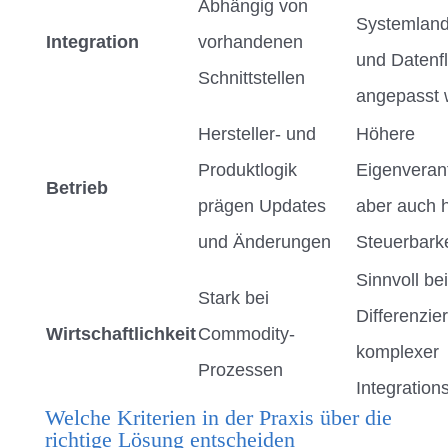
Abhängig von
Systemland
Integration
vorhandenen
und Datenf
Schnittstellen
angepasst 
Hersteller- und
Höhere
Produktlogik
Eigenveran
Betrieb
prägen Updates
aber auch 
und Änderungen
Steuerbarke
Sinnvoll be
Stark bei
Differenzie
Wirtschaftlichkeit
Commodity-
komplexer
Prozessen
Integration
Welche Kriterien in der Praxis über die
richtige Lösung entscheiden