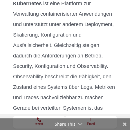
Kubernetes
ist eine Plattform zur
Verwaltung containerisierter Anwendungen
und unterstützt unter anderem Deployment,
Skalierung, Konfiguration und
Ausfallsicherheit. Gleichzeitig steigen
dadurch die Anforderungen an Betrieb,
Security, Konfiguration und Observability.
Observability beschreibt die Fähigkeit, den
Zustand eines Systems über Logs, Metriken
und Traces nachvollziehbar zu machen.
Gerade bei verteilten Systemen ist das
wichtig, um Fehler, Engpässe und


Share This
Anruf
Email
Abhängigkeiten schnell zu erkennen.